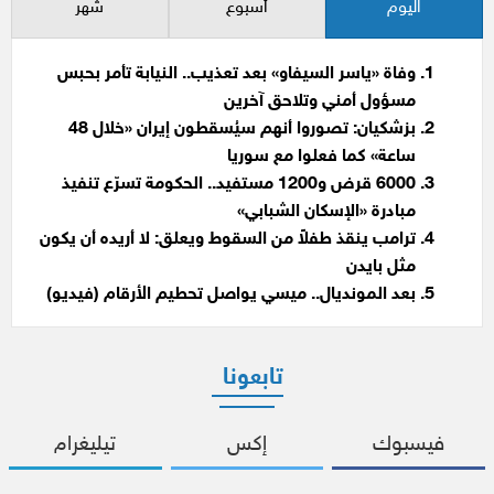
اليوم
أسبوع
شهر
وفاة «ياسر السيفاو» بعد تعذيب.. النيابة تأمر بحبس
مسؤول أمني وتلاحق آخرين
بزشكيان: تصوروا أنهم سيُسقطون إيران «خلال 48
ساعة» كما فعلوا مع سوريا
6000 قرض و1200 مستفيد.. الحكومة تسرّع تنفيذ
مبادرة «الإسكان الشبابي»
ترامب ينقذ طفلاً من السقوط ويعلق: لا أريده أن يكون
مثل بايدن
بعد المونديال.. ميسي يواصل تحطيم الأرقام (فيديو)
تابعونا
فيسبوك
إكس
تيليغرام