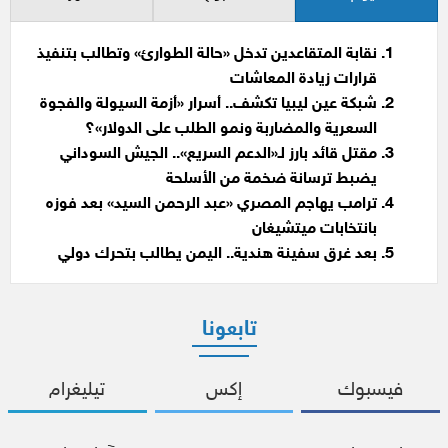
نقابة المتقاعدين تدخل «حالة الطوارئ» وتطالب بتنفيذ
قرارات زيادة المعاشات
شبكة عين ليبيا تكشف.. أسرار «أزمة السيولة والفجوة
السعرية والمضاربة ونمو الطلب على الدولار»؟
مقتل قائد بارز لـ«الدعم السريع».. الجيش السوداني
يضبط ترسانة ضخمة من الأسلحة
ترامب يهاجم المصري «عبد الرحمن السيد» بعد فوزه
بانتخابات ميتشيغان
بعد غرق سفينة هندية.. اليمن يطالب بتحرك دولي
تابعونا
فيسبوك
إكس
تيليغرام