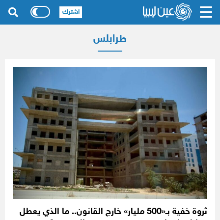
اشترك
طرابلس
ثروة خفية بـ«500 مليار» خارج القانون.. ما الذي يعطل