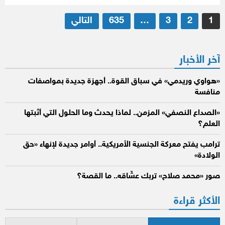
تعدد
1
2
3
…
635
التالي
صفحات
المقالات
آخر الأخبار
«هواوي وريدمي» في سباق القوة.. أجهزة جديدة بمواصفات
منافسة
«الصداع النصفي» المزمن.. لماذا يحدث وما الحلول التي أثبتها
العلم؟
ترامب يفتح معركة الجنسية الأمريكية.. أوامر جديدة لإنهاء «حق
الولادة»
صور «محمد صلاح» تربك عشّاقه.. ما القصة؟
الأكثر قراءة