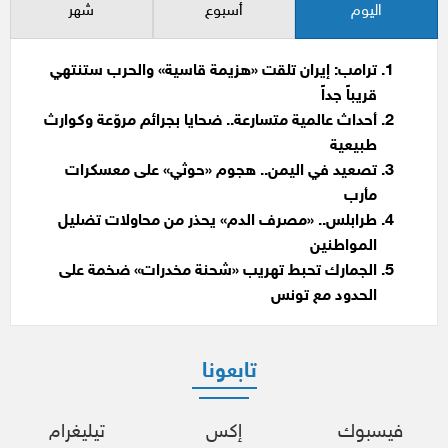
اليوم
أسبوع
شهر
ترامب: إيران تلقت «هزيمة قاسية» والحرب ستنتهي
قريباً جداً
أحداث عالمية متسارعة.. ضحايا بجرائم مروّعة وكوارث
طبيعية
تصعيد في اليمن.. هجوم «حوثي» على معسكرات
مأرب
طرابلس.. «مصرف الدم» يحذر من محاولات تضليل
المواطنين
الجمارك تحبط تهريب «شحنة مخدرات» ضخمة على
الحدود مع تونس
تابعونا
فيسبوك
إكس
تيليغرام