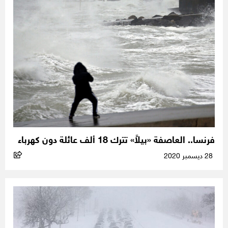
فرنسا.. العاصفة «بيلاَّ» تترك 18 ألف عائلة دون كهرباء
28 ديسمبر 2020