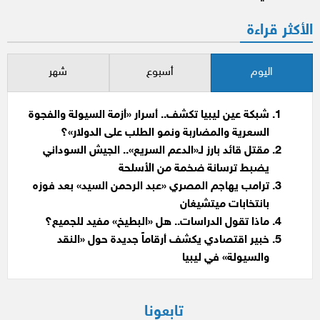
الأكثر قراءة
اليوم
أسبوع
شهر
شبكة عين ليبيا تكشف.. أسرار «أزمة السيولة والفجوة
السعرية والمضاربة ونمو الطلب على الدولار»؟
مقتل قائد بارز لـ«الدعم السريع».. الجيش السوداني
يضبط ترسانة ضخمة من الأسلحة
ترامب يهاجم المصري «عبد الرحمن السيد» بعد فوزه
بانتخابات ميتشيغان
ماذا تقول الدراسات.. هل «البطيخ» مفيد للجميع؟
خبير اقتصادي يكشف أرقاماً جديدة حول «النقد
والسيولة» في ليبيا
تابعونا