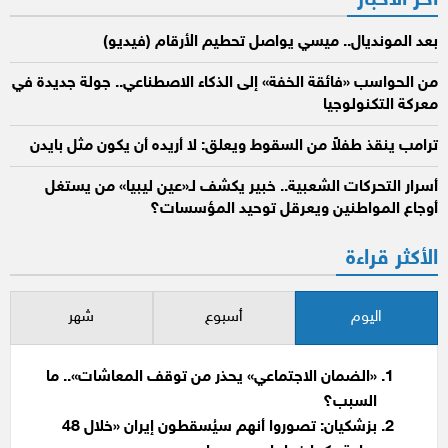
آخر الأخبار
بعد المونديال.. ميسي يواصل تحطيم الأرقام (فيديو)
من الحواسب «فائقة الخفة» إلى الذكاء الاصطناعي.. جولة جديدة في
معركة التكنولوجيا
ترامب ينقذ طفلاً من السقوط ويعلق: لا أريده أن يكون مثل بايدن
أسرار التحركات الشعبية.. خبير يكشف لـ«عين ليبيا» من يستغل
أوجاع المواطنين ويعرقل توحيد المؤسسات؟
الأكثر قراءة
اليوم
أسبوع
شهر
«الضمان الاجتماعي» يحذر من توقف المعاشات».. ما
السبب؟
بزشكيان: تصوروا أنهم سيُسقطون إيران «خلال 48