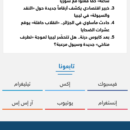
ساعة» كما فعلوا مع سوريا
خبير اقتصادي يكشف أرقاماً جديدة حول «النقد
والسيولة» في ليبيا
حادث مأساوي في الجزائر.. «انقلاب حافلة» يوقع
عشرات الضحايا
بعد كابوس درنة.. هل تتحضّر ليبيا لموجة «تطرف
مناخي» جديدة وسيول مرعبة؟
تابعونا
فيسبوك
إكس
تيليغرام
إنستغرام
يوتيوب
آر إس إس