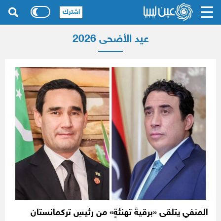
اشترك
عيد الأضحى 2026
المنفي يتلقى «برقيةَ تهنئةٍ» من رئيسِ تركمانستان