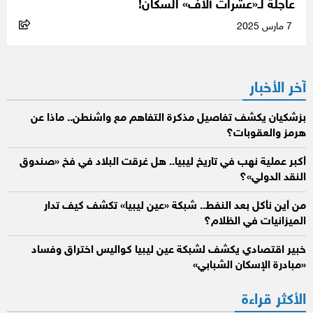
عاجلة لـ«عشرات آلاف» السكان!
7 مارس 2025
آخر الأخبار
بزشكيان يكشف تفاصيل مذكرة التفاهم مع واشنطن.. ماذا عن
هرمز والعقوبات؟
أكبر عملية نهب في تاريخ ليبيا.. هل غرقت البلاد في فخ «صندوق
النقد الدولي»؟
من أين نأكل بعد النفط.. شبكة «عين ليبيا» تكشف كيف تدار
الميزانيات في الظلام؟
خبير اقتصادي يكشف لشبكة عين ليبيا كواليس اختراق وفساد
«مبادرة الإسكان الشبابي»
الأكثر قراءة