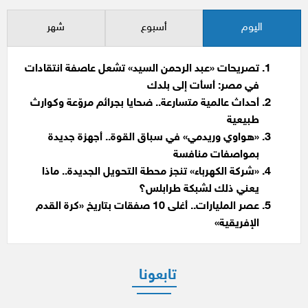
اليوم
أسبوع
شهر
تصريحات «عبد الرحمن السيد» تشعل عاصفة انتقادات
في مصر: أسأت إلى بلدك
أحداث عالمية متسارعة.. ضحايا بجرائم مروّعة وكوارث
طبيعية
«هواوي وريدمي» في سباق القوة.. أجهزة جديدة
بمواصفات منافسة
«شركة الكهرباء» تنجز محطة التحويل الجديدة.. ماذا
يعني ذلك لشبكة طرابلس؟
عصر المليارات.. أغلى 10 صفقات بتاريخ «كرة القدم
الإفريقية»
تابعونا