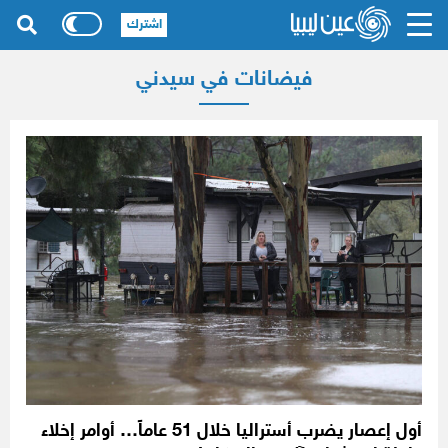
اشترك
فيضانات في سيدني
أول إعصار يضرب أستراليا خلال 51 عاماً… أوامر إخلاء