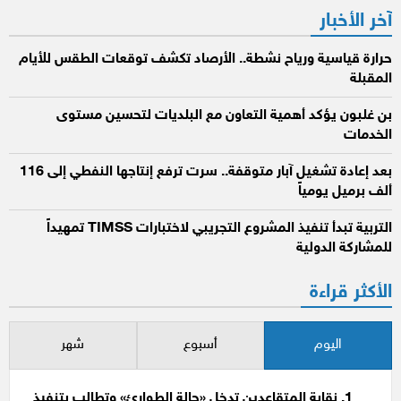
آخر الأخبار
حرارة قياسية ورياح نشطة.. الأرصاد تكشف توقعات الطقس للأيام
المقبلة
بن غلبون يؤكد أهمية التعاون مع البلديات لتحسين مستوى
الخدمات
بعد إعادة تشغيل آبار متوقفة.. سرت ترفع إنتاجها النفطي إلى 116
ألف برميل يومياً
التربية تبدأ تنفيذ المشروع التجريبي لاختبارات TIMSS تمهيداً
للمشاركة الدولية
الأكثر قراءة
اليوم
أسبوع
شهر
نقابة المتقاعدين تدخل «حالة الطوارئ» وتطالب بتنفيذ