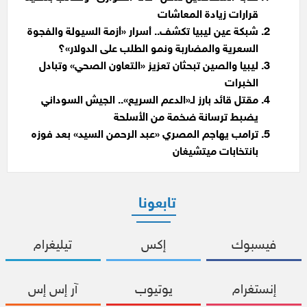
قرارات زيادة المعاشات
شبكة عين ليبيا تكشف.. أسرار «أزمة السيولة والفجوة
السعرية والمضاربة ونمو الطلب على الدولار»؟
ليبيا والصين تبحثان تعزيز «التعاون الصحي» وتبادل
الخبرات
مقتل قائد بارز لـ«الدعم السريع».. الجيش السوداني
يضبط ترسانة ضخمة من الأسلحة
ترامب يهاجم المصري «عبد الرحمن السيد» بعد فوزه
بانتخابات ميتشيغان
تابعونا
فيسبوك
إكس
تيليغرام
إنستغرام
يوتيوب
آر إس إس