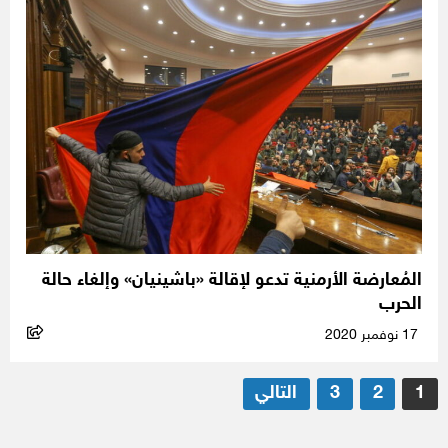
المُعارضة الأرمنية تدعو لإقالة «باشينيان» وإلغاء حالة
الحرب
17 نوفمبر 2020
تعدد
1
2
3
التالي
صفحات
المقالات