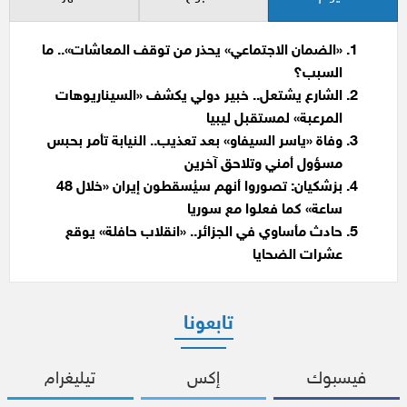
«الضمان الاجتماعي» يحذر من توقف المعاشات».. ما
السبب؟
الشارع يشتعل.. خبير دولي يكشف «السيناريوهات
المرعبة» لمستقبل ليبيا
وفاة «ياسر السيفاو» بعد تعذيب.. النيابة تأمر بحبس
مسؤول أمني وتلاحق آخرين
بزشكيان: تصوروا أنهم سيُسقطون إيران «خلال 48
ساعة» كما فعلوا مع سوريا
حادث مأساوي في الجزائر.. «انقلاب حافلة» يوقع
عشرات الضحايا
تابعونا
فيسبوك
إكس
تيليغرام