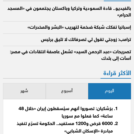
بالفيديو.. قادة السعودية وتركيا وباكستان يجتمعون في «المسجد
الحرام»
إسبانيا تفكك شبكة ضخمة لتهريب «البشر والمخدرات»
ترامب: زوجتي تقول لي تصرفاتك لا تليق برئيس
تصريحات «عبد الرحمن السيد» تشعل عاصفة انتقادات في مصر:
أسأت إلى بلدك
الأكثر قراءة
اليوم
أسبوع
شهر
بزشكيان: تصوروا أنهم سيُسقطون إيران «خلال 48
ساعة» كما فعلوا مع سوريا
6000 قرض و1200 مستفيد.. الحكومة تسرّع تنفيذ
مبادرة «الإسكان الشبابي»