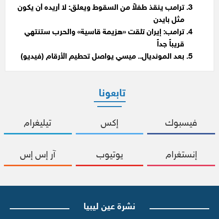
ترامب ينقذ طفلاً من السقوط ويعلق: لا أريده أن يكون
مثل بايدن
ترامب: إيران تلقت «هزيمة قاسية» والحرب ستنتهي
قريباً جداً
بعد المونديال.. ميسي يواصل تحطيم الأرقام (فيديو)
تابعونا
فيسبوك
إكس
تيليغرام
إنستغرام
يوتيوب
آر إس إس
نشرة عين ليبيا