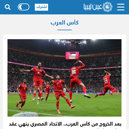
اشترك
كأس العرب
بعد الخروج من كأس العرب.. الاتحاد المصري ينهي عقد