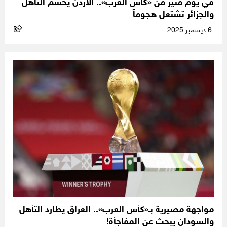
في يوم مثير من «كأس العرب».. الأردن يحسم التأهل
والجزائر تشتعل هجوماً
6 ديسمبر 2025
مواجهة مصيرية بـ«كأس العرب».. العراق يطارد التأهل
والسودان يبحث عن المفاجأة!