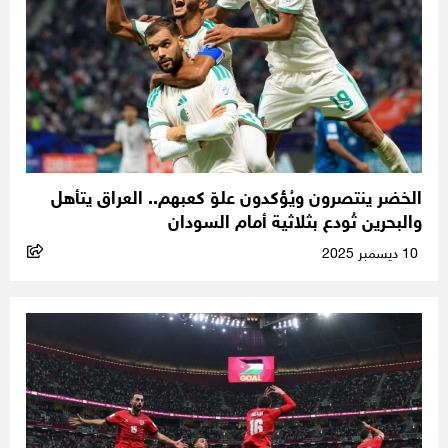
الخضر ينتصرون ويُؤكدون علوّ كعبهم.. العراق يتأهل
والبحرين تُودع بثلاثية أمام السودان
10 ديسمبر 2025