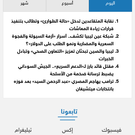
اليوم
أسبوع
شهر
نقابة المتقاعدين تدخل «حالة الطوارئ» وتطالب بتنفيذ
قرارات زيادة المعاشات
شبكة عين ليبيا تكشف.. أسرار «أزمة السيولة والفجوة
السعرية والمضاربة ونمو الطلب على الدولار»؟
ليبيا والصين تبحثان تعزيز «التعاون الصحي» وتبادل
الخبرات
مقتل قائد بارز لـ«الدعم السريع».. الجيش السوداني
يضبط ترسانة ضخمة من الأسلحة
ترامب يهاجم المصري «عبد الرحمن السيد» بعد فوزه
بانتخابات ميتشيغان
تابعونا
فيسبوك
إكس
تيليغرام