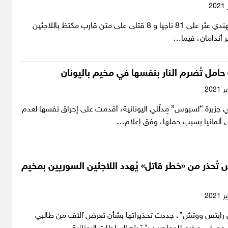
خفر السواحل الهندي عثر على 81 ناجيا و 8 قتلى على متن قارب مكتظ باللاجئين
ر أندامان، فيما…
 حامل تُضرم النار بنفسها في مخيم باليونان
ي جزيرة “لسبوس” مِدلّلي اليونانية، أقدمت على إحراق نفسها لعدم
لى ألمانيا بسبب حملها، وفق إعلام…
تُحذر من «خطر قاتل» يُهدد اللاجئين السوريين بمخيم
رايتس ووتش”، جددت تحذيراتها بشأن تعرض آلاف من طالبي