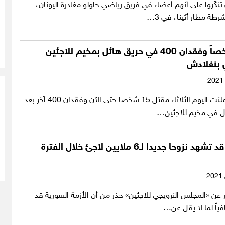
نكّروا على أنهم أعضاء في فريق رياضي حاولو مغادرة اليونان،
طة مطار أثينا، في 3…
مقتل 15 شخصاً وفقدان 400 في حريق هائل بمخيم للاجئين
 بنغلادش
الأمم المتحدة اعلنت اليوم الثلاثاء مقتل 15 شخصا حتى الآن وفقدان 400 آخر بعد
ئل في مخيم للاجئين…
تقرير: سوريا قد تشهد نزوحا جديدا لـ6 ملايين لاجئ خلال الفترة
 عن «المجلس النرويجي للاجئين» حذر من أن الأزمة السورية قد
فياً لما لا يقل عن…