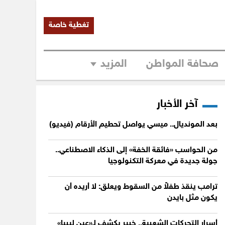
تغطية خاصة
صحافة المواطن
المزيد
آخر الأخبار
بعد المونديال.. ميسي يواصل تحطيم الأرقام (فيديو)
من الحواسب «فائقة الخفة» إلى الذكاء الاصطناعي..
جولة جديدة في معركة التكنولوجيا
ترامب ينقذ طفلاً من السقوط ويعلق: لا أريده أن
يكون مثل بايدن
أسرار التحركات الشعبية.. خبير يكشف لـ«عين ليبيا»