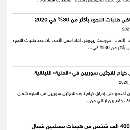
سمم في مخيم للمهاجرين شيّدته السلطات اليونانية…
 طلبات اللجوء بأكثر من 30% في 2020
لية الألماني هورست زيهوفر، أفاد أمس الأحد، بأن عدد طلبات اللجوء
كثر من 30% في…
 خيام للاجئين سوريين في «المنية» اللبنانية
ين أقدمو على إحراق خيام تابعة للاجئين سوريين في المنية شمال
اف وقع بين لبناني من…
فرار أكثر من 400 ألف شخص من هجمات مسلحين شمال