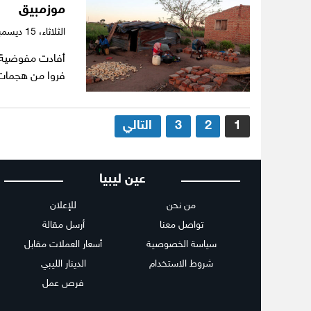
موزمبيق
الثلاثاء،
15 ديسمبر 2020
فروا من هجما
تعدد
1
2
3
التالي
صفحات
المقالات
عين ليبيا
من نحن
للإعلان
تواصل معنا
أرسل مقالة
سياسة الخصوصية
أسعار العملات مقابل
شروط الاستخدام
الدينار الليبي
فرص عمل