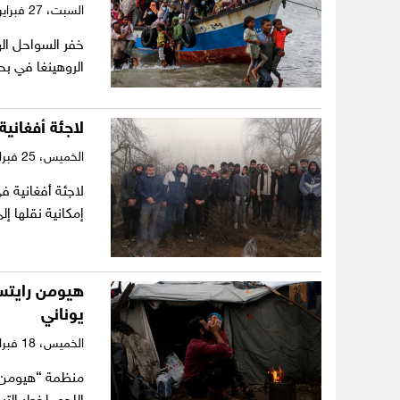
السبت،
27 فبراير 2021
الروهينغا في بح
لاجئة أفغانية
الخميس،
25 فبراير 2021
لاجئة أفغانية ف
إمكانية نقلها إ
هيومن رايتس 
يوناني
الخميس،
18 فبراير 2021
منظمة “هيومن 