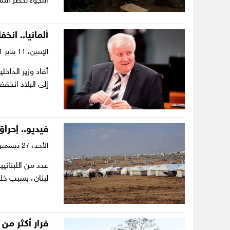
اللجوء لخطر الت
ألمانيا.. انخفاض
الإثنين،
11 يناير 2021
أفاد وزير الداخ
إلى البلاد انخفض بأ
فيديو.. إحراق
الأحد،
27 ديسمبر 2020
عدد من اللبناني
لبنان، بسبب خل