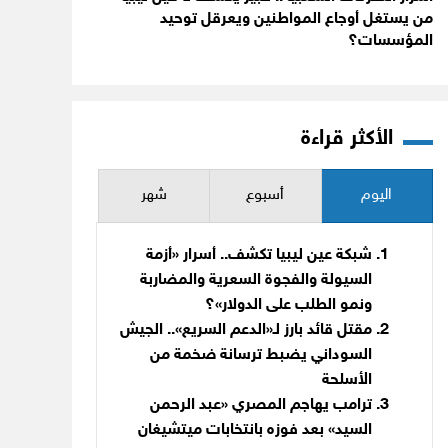
من يستغل أوجاع المواطنين ويعرقل توحيد
المؤسسات؟
الأكثر قراءة
اليوم
أسبوع
شهر
شبكة عين ليبيا تكشف.. أسرار «أزمة
السيولة والفجوة السعرية والمضاربة
ونمو الطلب على الدولار»؟
مقتل قائد بارز لـ«الدعم السريع».. الجيش
السوداني يضبط ترسانة ضخمة من
الأسلحة
ترامب يهاجم المصري «عبد الرحمن
السيد» بعد فوزه بانتخابات ميتشيغان