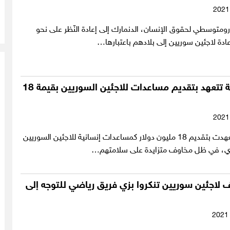
رومتوسطي لحقوق الإنسان، الدنمارك إلى إعادة النّظر على نحو
ادة لاجئين سوريين إلى بلادهم باعتبارها…
كوريا الجنوبية تتعهد بتقديم مساعدات للاجئين السوريين بقيمة 18
كوريا الجنوبية​ تعهدت بتقديم 18 مليون ​دولار​ ك​مساعدات​ إنسانية للاجئين السوريين
اري، في ظل مخاوف متزايدة على سلامتهم…
اف لاجئين سوريين تنكروا بزي فريق رياضي للتوجه إلى