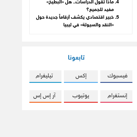
ماذا تقول الدراسات.. هل «البطيخ»
مفيد للجميع؟
خبير اقتصادي يكشف أرقاماً جديدة حول
«النقد والسيولة» في ليبيا
تابعونا
فيسبوك
إكس
تيليغرام
إنستغرام
يوتيوب
آر إس إس