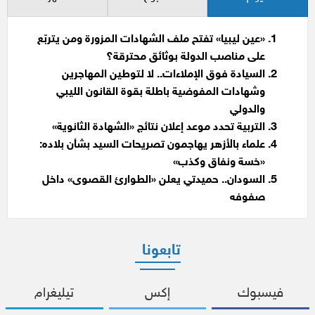
«عين ليبيا» تفتح ملف الشهادات المزورة ومن يتربّع
على مناصب الدولة بوثائق محترقة؟
السيادة فوق الإملاءات.. لا لتوطين المهاجرين
وشهادات المفوضية باطلة بقوة القانون الليبي
والدولي
التربية تحدد موعد إعلان نتائج «الشهادة الثانوية»
علماء بالأزهر يهاجمون تصريحات السيد بشأن بلاده:
«خسة ونفاق وكذب»
السودان.. حميدتي يعلن «الطوارئ القصوى» داخل
صفوفه
تابعونا
فيسبوك
إكس
تيليغرام