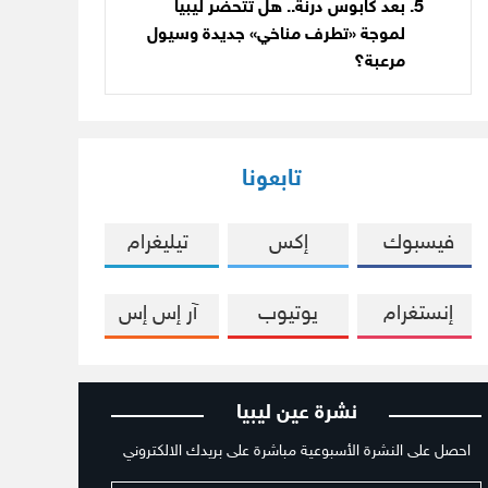
بعد كابوس درنة.. هل تتحضّر ليبيا
لموجة «تطرف مناخي» جديدة وسيول
مرعبة؟
تابعونا
فيسبوك
إكس
تيليغرام
إنستغرام
يوتيوب
آر إس إس
نشرة عين ليبيا
احصل على النشرة الأسبوعية مباشرة على بريدك الالكتروني