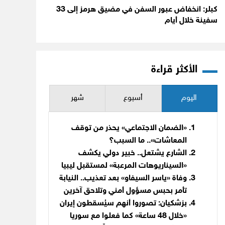
كبلر: انخفاض عبور السفن في مضيق هرمز إلى 33
سفينة خلال أيام
الأكثر قراءة
اليوم
أسبوع
شهر
«الضمان الاجتماعي» يحذر من توقف
المعاشات».. ما السبب؟
الشارع يشتعل.. خبير دولي يكشف
«السيناريوهات المرعبة» لمستقبل ليبيا
وفاة «ياسر السيفاو» بعد تعذيب.. النيابة
تأمر بحبس مسؤول أمني وتلاحق آخرين
بزشكيان: تصوروا أنهم سيُسقطون إيران
«خلال 48 ساعة» كما فعلوا مع سوريا