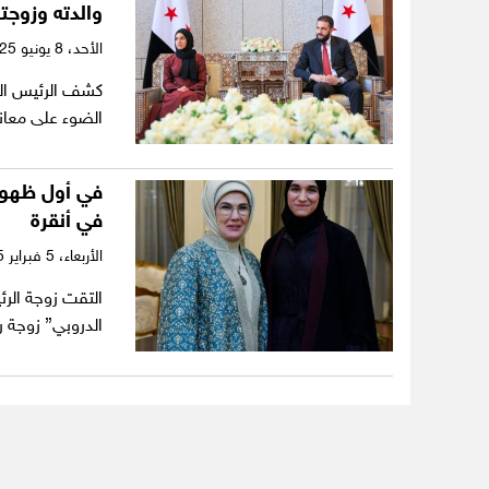
والدته وزوجت
الأحد،
8 يونيو 2025
كشف الرئيس الس
الضوء على معانا
في أول ظهور 
في أنقرة
الأربعاء،
5 فبراير 2025
التقت زوجة الر
الدروبي” زوجة ر