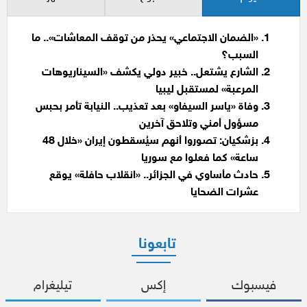
«الضمان الاجتماعي» يحذر من توقف المعاشات».. ما
السبب؟
الشارع يشتعل.. خبير دولي يكشف «السيناريوهات
المرعبة» لمستقبل ليبيا
وفاة «ياسر السيفاو» بعد تعذيب.. النيابة تأمر بحبس
مسؤول أمني وتلاحق آخرين
بزشكيان: تصوروا أنهم سيُسقطون إيران «خلال 48
ساعة» كما فعلوا مع سوريا
حادث مأساوي في الجزائر.. «انقلاب حافلة» يوقع
عشرات الضحايا
تابعونا
فيسبوك
إكس
تيليغرام