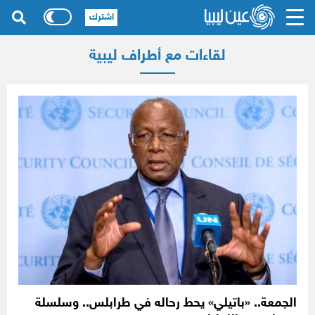
اشترك
لقاءات مع أطراف ليبية
الجمعة.. «باتيلي» يحط رحاله في طرابلس.. وسلسلة