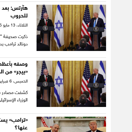
للحروب
الثلاثاء،
13 مايو 2025
ذكرت صحيفة “هآر
دونالد ترامب ب
وصفه بأعظم 
«بيجر» من ا
الخميس،
6 فبراير 2025
كشفت مصادر سيا
الوزراء الإسرائي
«ترامب» يستق
عنها؟