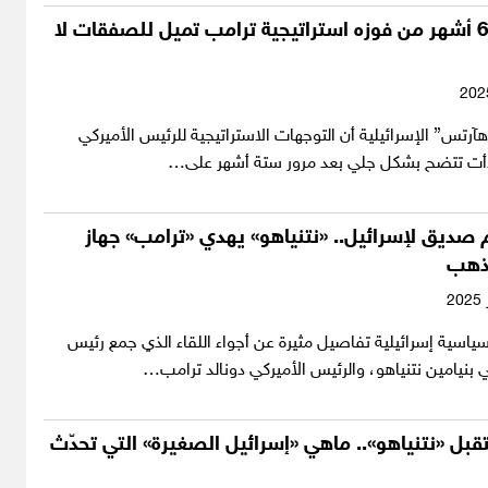
هآرتس: بعد 6 أشهر من فوزه استراتيجية ترامب تميل للصفقات لا
تس” الإسرائيلية أن التوجهات الاستراتيجية للرئيس الأميركي
دأت تتضح بشكل جلي بعد مرور ستة أشهر على…
صديق لإسرائيل.. «نتنياهو» يهدي «ترامب» جهاز
لذهب
سية إسرائيلية تفاصيل مثيرة عن أجواء اللقاء الذي جمع رئيس
لي بنيامين نتنياهو، والرئيس الأميركي دونالد ترامب…
بل «نتنياهو».. ماهي «إسرائيل الصغيرة» التي تحدّث