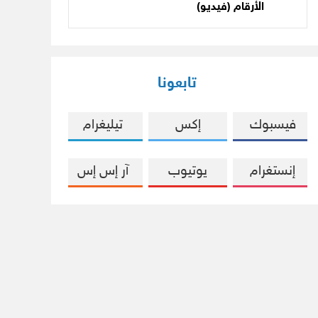
الأرقام (فيديو)
تابعونا
فيسبوك
إكس
تيليغرام
إنستغرام
يوتيوب
آر إس إس