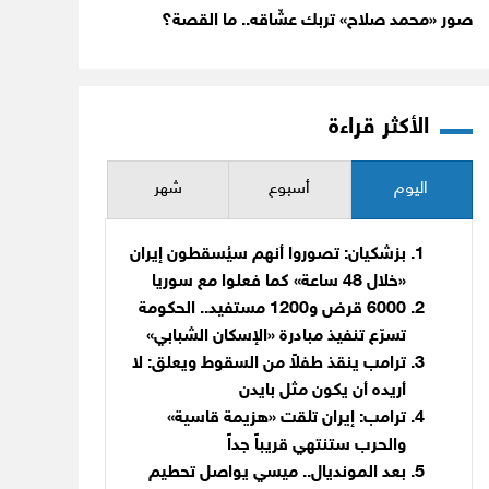
صور «محمد صلاح» تربك عشّاقه.. ما القصة؟
الأكثر قراءة
اليوم
أسبوع
شهر
بزشكيان: تصوروا أنهم سيُسقطون إيران
«خلال 48 ساعة» كما فعلوا مع سوريا
6000 قرض و1200 مستفيد.. الحكومة
تسرّع تنفيذ مبادرة «الإسكان الشبابي»
ترامب ينقذ طفلاً من السقوط ويعلق: لا
أريده أن يكون مثل بايدن
ترامب: إيران تلقت «هزيمة قاسية»
والحرب ستنتهي قريباً جداً
بعد المونديال.. ميسي يواصل تحطيم