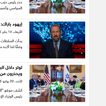
حذر رئيس حزب “إ
السياسي وأصبح ر
إيهود باراك: 
الأربعاء،
14 يناير 2026
وفقًا لما أكده م
توتر داخل ال
ويحذرون من 
الأحد،
20 يوليو 2025
كشف موقع “أكس
رئيس الوزراء ال