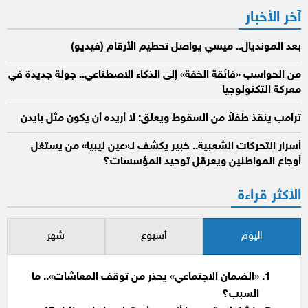
آخر الأخبار
بعد المونديال.. ميسي يواصل تحطيم الأرقام (فيديو)
من الحواسب «فائقة الخفة» إلى الذكاء الاصطناعي.. جولة جديدة في
معركة التكنولوجيا
ترامب ينقذ طفلاً من السقوط ويعلق: لا أريده أن يكون مثل بايدن
أسرار التحركات الشعبية.. خبير يكشف لـ«عين ليبيا» من يستغل
أوجاع المواطنين ويعرقل توحيد المؤسسات؟
الأكثر قراءة
اليوم
أسبوع
شهر
«الضمان الاجتماعي» يحذر من توقف المعاشات».. ما
السبب؟