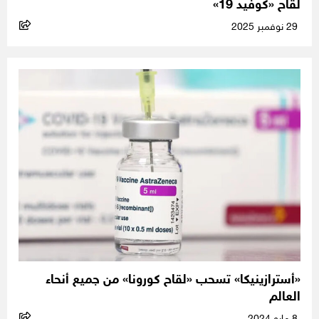
لقاح «كوفيد 19»
29 نوفمبر 2025
«أسترازينيكا» تسحب «لقاح كورونا» من جميع أنحاء
العالم