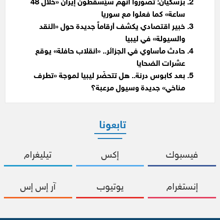
بزشكيان: تصوروا أنهم سيُسقطون إيران «خلال 48
ساعة» كما فعلوا مع سوريا
خبير اقتصادي يكشف أرقاماً جديدة حول «النقد
والسيولة» في ليبيا
حادث مأساوي في الجزائر.. «انقلاب حافلة» يوقع
عشرات الضحايا
بعد كابوس درنة.. هل تتحضّر ليبيا لموجة «تطرف
مناخي» جديدة وسيول مرعبة؟
تابعونا
فيسبوك
إكس
تيليغرام
إنستغرام
يوتيوب
آر إس إس