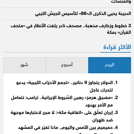
والمنشآت
الدبيبة يحيي الذكرى الـ«86» لتأسيس الجيش الليبي
3 خطوط وزخارف مذهبة.. مصحف نادر يلفت الأنظار في «متحف
القرآن» بمكة
الأكثر قراءة
اليوم
أسبوع
شهر
الدولار يتجاوز 9 دنانير.. «تجمع الأحزاب الليبية» يدعو
لتحرك عاجل
«مضيق هرمز» رهين الشروط الإيرانية.. ترامب: نتعامل
مع الأمر بهدوء
إيران تعلّق على «اتفاقية مكة»: لا مبرر لاعتبارها موجهة
ضد طهران
حميميم بين الأمس واليوم.. ماذا تغيّر في المشهد