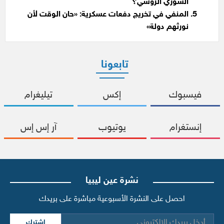
السوري الروسي؟
المنفي في تخريج دفعات عسكرية: «حان الوقت لأن
نورثهم دولة»
تابعونا
فيسبوك
إكس
تيليغرام
إنستغرام
يوتيوب
آر إس إس
نشرة عين ليبيا
احصل على النشرة الأسبوعية مباشرة على بريدك
اشترك