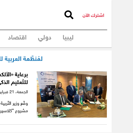
اشترك الآن
ليبيا
دولي
اقتصاد
لمُنظّمة العربية ل
برعاية «الألك
للتّعليم الذ
الجمعة،
21 فبراير 2025
وقّع وزير التّرب
مشروع “كلاسيرا ل