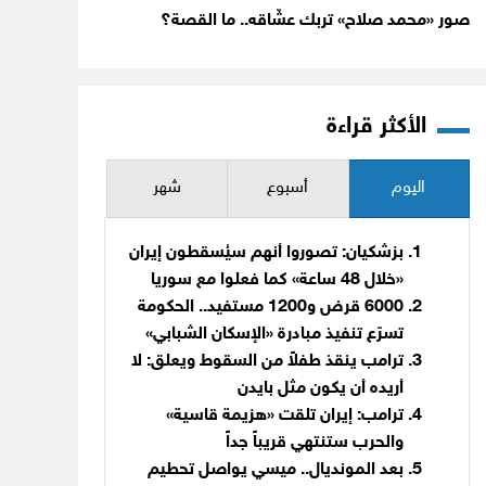
صور «محمد صلاح» تربك عشّاقه.. ما القصة؟
الأكثر قراءة
اليوم
أسبوع
شهر
بزشكيان: تصوروا أنهم سيُسقطون إيران
«خلال 48 ساعة» كما فعلوا مع سوريا
6000 قرض و1200 مستفيد.. الحكومة
تسرّع تنفيذ مبادرة «الإسكان الشبابي»
ترامب ينقذ طفلاً من السقوط ويعلق: لا
أريده أن يكون مثل بايدن
ترامب: إيران تلقت «هزيمة قاسية»
والحرب ستنتهي قريباً جداً
بعد المونديال.. ميسي يواصل تحطيم