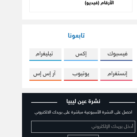
الأرقام (فيديو)
تابعونا
فيسبوك
إكس
تيليغرام
إنستغرام
يوتيوب
آر إس إس
نشرة عين ليبيا
احصل على النشرة الأسبوعية مباشرة على بريدك الالكتروني