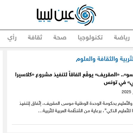
رياضة
تكنولوجيا
صحة
ثقافة
رأي
لتّربية والثقافة والعلوم
سو».. «المقريف» يوقّع اتفاقاً لتنفيذ مشروع «كلاسيرا
كي» في تونس
ية والتّعليم بحكومة الوحدة الوطنية موسى المقريف، اِتّفاق لِتنفيذ
لتّعليم الذكي”، برعاية من المُنظّمة العربية للتّربية…