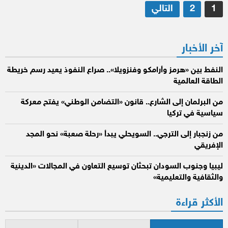
تعدد
1
2
التالي
صفحات
المقالات
آخر الأخبار
النفط بين «هرمز وأرامكو وفنزويلا».. صراع النفوذ يعيد رسم خريطة
الطاقة العالمية
من البرلمان إلى الشارع.. قانون «التضامن الوطني» يفتح معركة
سياسية في تركيا
من زنجبار إلى الترجي.. السويحلي يبدأ «رحلة صعبة» نحو المجد
الإفريقي
ليبيا وجنوب السودان تبحثان توسيع التعاون في المجالات «الدينية
والثقافية والتعليمية»
الأكثر قراءة