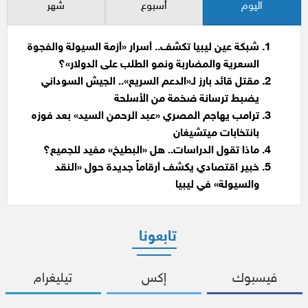
اليوم
أسبوع
شهر
شبكة عين ليبيا تكشف.. أسرار «أزمة السيولة والفجوة
السعرية والمضاربة ونمو الطلب على الدولار»؟
مقتل قائد بارز لـ«الدعم السريع».. الجيش السوداني
يضبط ترسانة ضخمة من الأسلحة
ترامب يهاجم المصري «عبد الرحمن السيد» بعد فوزه
بانتخابات ميتشيغان
ماذا تقول الدراسات.. هل «البطيخ» مفيد للجميع؟
خبير اقتصادي يكشف أرقاماً جديدة حول «النقد
والسيولة» في ليبيا
تابعونا
فيسبوك
إكس
تيليغرام