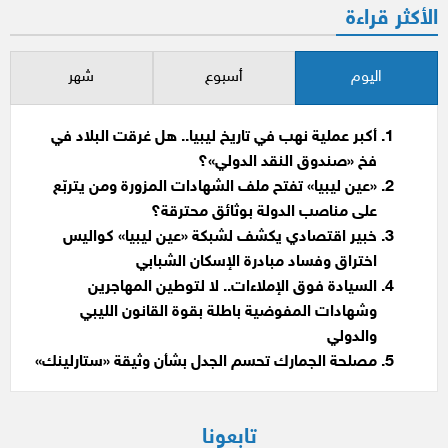
الأكثر قراءة
اليوم
أسبوع
شهر
أكبر عملية نهب في تاريخ ليبيا.. هل غرقت البلاد في
فخ «صندوق النقد الدولي»؟
«عين ليبيا» تفتح ملف الشهادات المزورة ومن يتربّع
على مناصب الدولة بوثائق محترقة؟
خبير اقتصادي يكشف لشبكة «عين ليبيا» كواليس
اختراق وفساد مبادرة الإسكان الشبابي
السيادة فوق الإملاءات.. لا لتوطين المهاجرين
وشهادات المفوضية باطلة بقوة القانون الليبي
والدولي
مصلحة الجمارك تحسم الجدل بشأن وثيقة «ستارلينك»
تابعونا