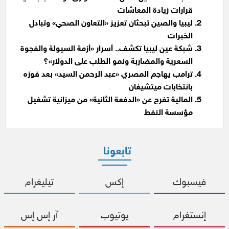
قرارات زيادة المعاشات
ليبيا والصين تبحثان تعزيز «التعاون الصحي» وتبادل
الخبرات
شبكة عين ليبيا تكشف.. أسرار «أزمة السيولة والفجوة
السعرية والمضاربة ونمو الطلب على الدولار»؟
ترامب يهاجم المصري «عبد الرحمن السيد» بعد فوزه
بانتخابات ميتشيغان
المالية تفرج عن «الدفعة الثانية» من ميزانية تشغيل
مؤسسة النفط
تابعونا
فيسبوك
إكس
تيليغرام
إنستغرام
يوتيوب
آر إس إس