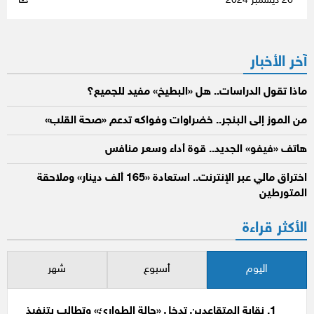
26 ديسمبر 2024
آخر الأخبار
ماذا تقول الدراسات.. هل «البطيخ» مفيد للجميع؟
من الموز إلى البنجر.. خضراوات وفواكه تدعم «صحة القلب»
هاتف «فيفو» الجديد.. قوة أداء وسعر منافس
اختراق مالي عبر الإنترنت.. استعادة «165 ألف دينار» وملاحقة
المتورطين
الأكثر قراءة
اليوم
أسبوع
شهر
نقابة المتقاعدين تدخل «حالة الطوارئ» وتطالب بتنفيذ