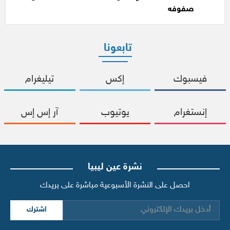
صفوفه
تابعونا
فيسبوك
إكس
تيليغرام
إنستغرام
يوتيوب
آر إس إس
نشرة عين ليبيا
احصل على النشرة الأسبوعية مباشرة على بريدك
اشترك