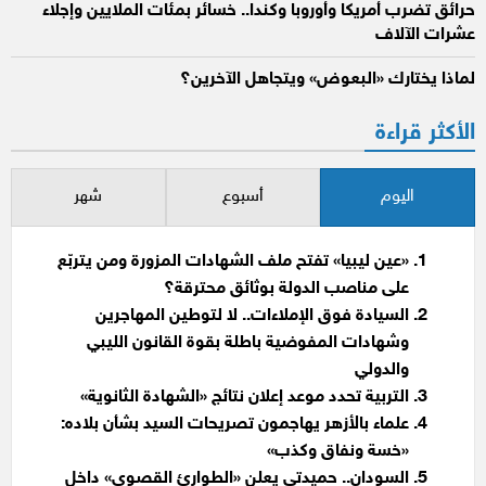
حرائق تضرب أمريكا وأوروبا وكندا.. خسائر بمئات الملايين وإجلاء
عشرات الآلاف
لماذا يختارك «البعوض» ويتجاهل الآخرين؟
الأكثر قراءة
اليوم
أسبوع
شهر
«عين ليبيا» تفتح ملف الشهادات المزورة ومن يتربّع
على مناصب الدولة بوثائق محترقة؟
السيادة فوق الإملاءات.. لا لتوطين المهاجرين
وشهادات المفوضية باطلة بقوة القانون الليبي
والدولي
التربية تحدد موعد إعلان نتائج «الشهادة الثانوية»
علماء بالأزهر يهاجمون تصريحات السيد بشأن بلاده:
«خسة ونفاق وكذب»
السودان.. حميدتي يعلن «الطوارئ القصوى» داخل