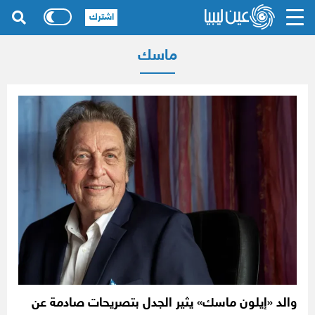
اشترك
ماسك
والد «إيلون ماسك» يثير الجدل بتصريحات صادمة عن