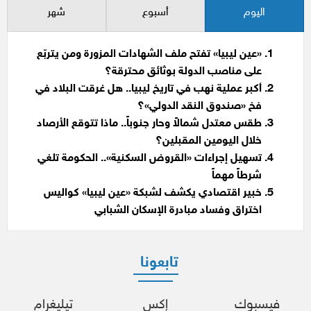
اليوم
أسبوع
شهر
«عين ليبيا» تفتح ملف الشهادات المزورة ومن يتربّع
على مناصب الدولة بوثائق محترقة؟
أكبر عملية نهب في تاريخ ليبيا.. هل غرقت البلاد في
فخ «صندوق النقد الدولي»؟
طقس معتدل شمالاً وحار جنوباً.. ماذا تتوقع الأرصاد
خلال اليومين المقبلين؟
تسهيل إجراءات «القروض السكنية».. الحكومة تلغي
شرطاً مهماً
خبير اقتصادي يكشف لشبكة «عين ليبيا» كواليس
اختراق وفساد مبادرة الإسكان الشبابي
تابعونا
فيسبوك
إكس
تيليغرام