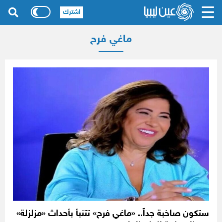
اشترك
ماغي فرح
ستكون صاخبة جداً.. «ماغي فرح» تتنبأ بأحداث «مزلزلة»