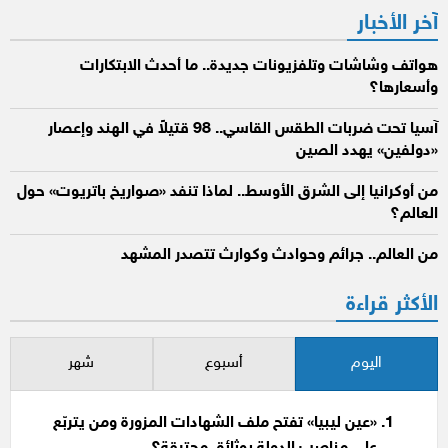
آخر الأخبار
هواتف وشاشات وتلفزيونات جديدة.. ما أحدث الابتكارات
وأسعارها؟
آسيا تحت ضربات الطقس القاسي.. 98 قتيلاً في الهند وإعصار
«دولفين» يهدد الصين
من أوكرانيا إلى الشرق الأوسط.. لماذا تنفد «صواريخ باتريوت» حول
العالم؟
من العالم.. جرائم وحوادث وكوارث تتصدر المشهد
الأكثر قراءة
اليوم
أسبوع
شهر
«عين ليبيا» تفتح ملف الشهادات المزورة ومن يتربّع