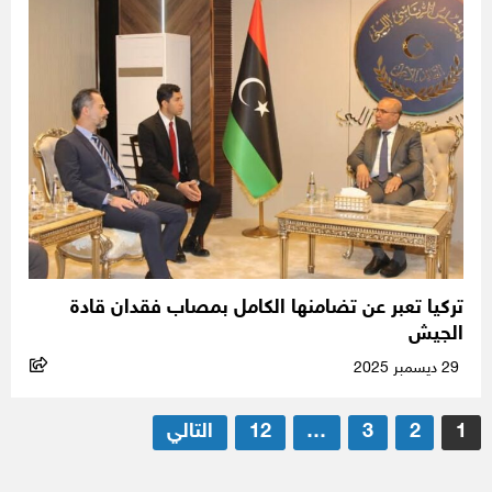
تركيا تعبر عن تضامنها الكامل بمصاب فقدان قادة
الجيش
29 ديسمبر 2025
تعدد
1
2
3
…
12
التالي
صفحات
المقالات