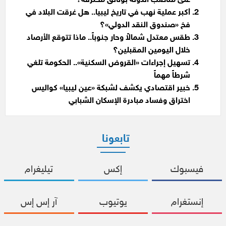
على مناصب الدولة بوثائق محترقة؟
أكبر عملية نهب في تاريخ ليبيا.. هل غرقت البلاد في
فخ «صندوق النقد الدولي»؟
طقس معتدل شمالاً وحار جنوباً.. ماذا تتوقع الأرصاد
خلال اليومين المقبلين؟
تسهيل إجراءات «القروض السكنية».. الحكومة تلغي
شرطاً مهماً
خبير اقتصادي يكشف لشبكة «عين ليبيا» كواليس
اختراق وفساد مبادرة الإسكان الشبابي
تابعونا
فيسبوك
إكس
تيليغرام
إنستغرام
يوتيوب
آر إس إس