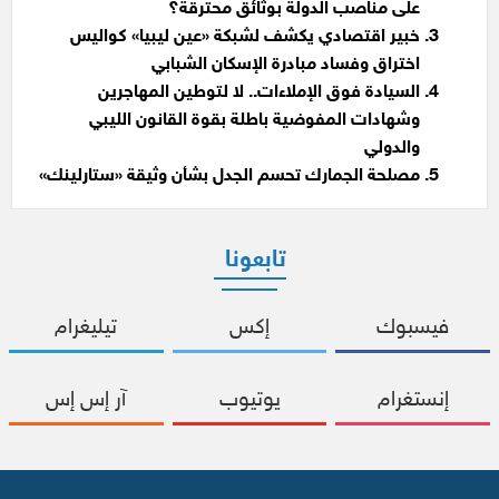
على مناصب الدولة بوثائق محترقة؟
خبير اقتصادي يكشف لشبكة «عين ليبيا» كواليس
اختراق وفساد مبادرة الإسكان الشبابي
السيادة فوق الإملاءات.. لا لتوطين المهاجرين
وشهادات المفوضية باطلة بقوة القانون الليبي
والدولي
مصلحة الجمارك تحسم الجدل بشأن وثيقة «ستارلينك»
تابعونا
فيسبوك
إكس
تيليغرام
إنستغرام
يوتيوب
آر إس إس