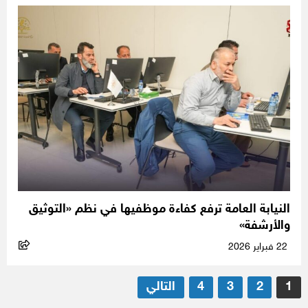
النيابة العامة ترفع كفاءة موظفيها في نظم «التوثيق
والأرشفة»
22 فبراير 2026
تعدد
1
2
3
4
التالي
صفحات