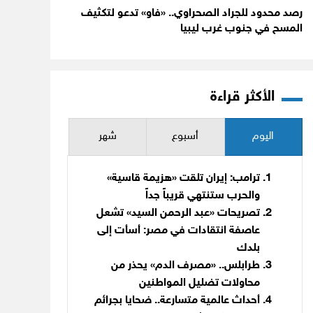
رصد محدود للجراد الصحراوي.. «فاو» تدعو لتكثيف
المسح في جنوب غرب ليبيا
الأكثر قراءة
اليوم
أسبوع
شهر
ترامب: إيران تلقت «هزيمة قاسية»
والحرب ستنتهي قريباً جداً
تصريحات «عبد الرحمن السيد» تشعل
عاصفة انتقادات في مصر: أسأت إلى
بلدك
طرابلس.. «مصرف الدم» يحذر من
محاولات تضليل المواطنين
أحداث عالمية متسارعة.. ضحايا بجرائم