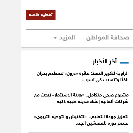
تغطية خاصة
صحافة المواطن
المزيد
آخر الأخبار
الزاوية لتكرير النفط: طائرة «درون» تصطدم بخزان
نافثا وتتسبب في تسرب
مشروع صحي متكامل.. «هيئة الاستثمار» تبحث مع
شركات ألمانية إنشاء مدينة طبية ذكية
لتعزيز جودة التعليم.. «التفتيش والتوجيه التربوي»
تختتم دورة للمفتشين الجدد