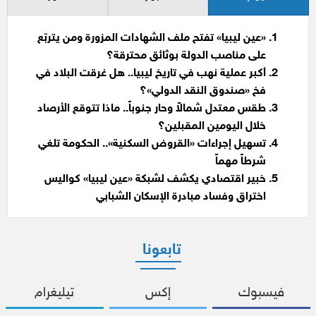
«عين ليبيا» تفتح ملف الشهادات المزورة ومن يتربّع
على مناصب الدولة بوثائق محترقة؟
أكبر عملية نهب في تاريخ ليبيا.. هل غرقت البلاد في
فخ «صندوق النقد الدولي»؟
طقس معتدل شمالاً وحار جنوباً.. ماذا تتوقع الأرصاد
خلال اليومين المقبلين؟
تسهيل إجراءات «القروض السكنية».. الحكومة تلغي
شرطاً مهماً
خبير اقتصادي يكشف لشبكة «عين ليبيا» كواليس
اختراق وفساد مبادرة الإسكان الشبابي
تابعونا
فيسبوك
إكس
تيليغرام