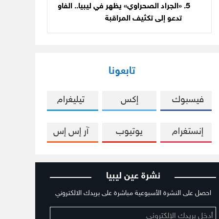
«الجراد الصحراوي» يظهر في ليبيا.. الفاو
تدعو إلى تكثيف المراقبة
تابعونا
فيسبوك
إكس
تيليغرام
إنستغرام
يوتيوب
آر إس إس
نشرة عين ليبيا
احصل على النشرة الأسبوعية مباشرة على بريدك الالكتروني