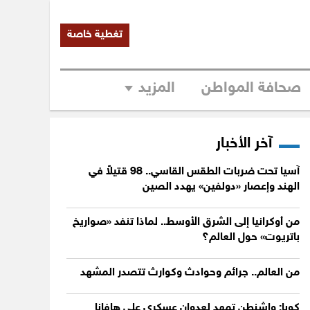
تغطية خاصة
صحافة المواطن
المزيد
آخر الأخبار
آسيا تحت ضربات الطقس القاسي.. 98 قتيلاً في
الهند وإعصار «دولفين» يهدد الصين
من أوكرانيا إلى الشرق الأوسط.. لماذا تنفد «صواريخ
باتريوت» حول العالم؟
من العالم.. جرائم وحوادث وكوارث تتصدر المشهد
كوبا: واشنطن تمهد لعدوان عسكري على هافانا