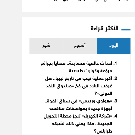
الأكثر قراءة
اليوم
أسبوع
شهر
أحداث عالمية متسارعة.. ضحايا بجرائم
مروّعة وكوارث طبيعية
أكبر عملية نهب في تاريخ ليبيا.. هل
غرقت البلاد في فخ «صندوق النقد
الدولي»؟
«هواوي وريدمي» في سباق القوة..
أجهزة جديدة بمواصفات منافسة
«شركة الكهرباء» تنجز محطة التحويل
الجديدة.. ماذا يعني ذلك لشبكة
طرابلس؟