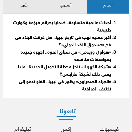
اليوم
أسبوع
شهر
أحداث عالمية متسارعة.. ضحايا بجرائم مروّعة وكوارث
طبيعية
أكبر عملية نهب في تاريخ ليبيا.. هل غرقت البلاد في
فخ «صندوق النقد الدولي»؟
«هواوي وريدمي» في سباق القوة.. أجهزة جديدة
بمواصفات منافسة
«شركة الكهرباء» تنجز محطة التحويل الجديدة.. ماذا
يعني ذلك لشبكة طرابلس؟
«الجراد الصحراوي» يظهر في ليبيا.. الفاو تدعو إلى
تكثيف المراقبة
تابعونا
فيسبوك
إكس
تيليغرام