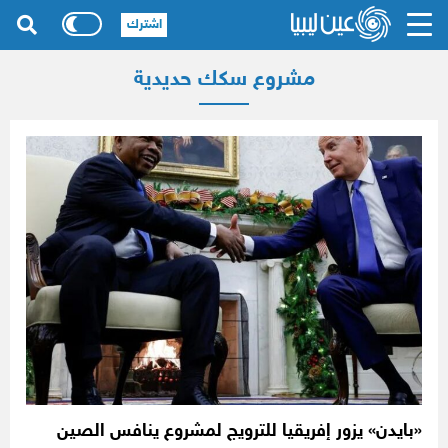
اشترك
مشروع سكك ​​حديدية
«بايدن» يزور إفريقيا للترويج لمشروع ينافس الصين