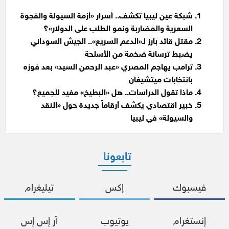
شبكة عين ليبيا تكشف.. أسرار «أزمة السيولة والفجوة
السعرية والمضاربة ونمو الطلب على الدولار»؟
مقتل قائد بارز لـ«الدعم السريع».. الجيش السوداني
يضبط ترسانة ضخمة من الأسلحة
ترامب يهاجم المصري «عبد الرحمن السيد» بعد فوزه
بانتخابات ميتشيغان
ماذا تقول الدراسات.. هل «البطيخ» مفيد للجميع؟
خبير اقتصادي يكشف أرقاماً جديدة حول «النقد
والسيولة» في ليبيا
تابعونا
فيسبوك
إكس
تيليغرام
إنستغرام
يوتيوب
آر إس إس