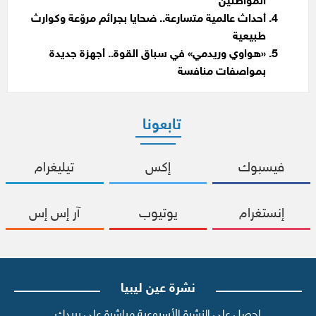
المواطنين
أحداث عالمية متسارعة.. ضحايا بجرائم مروّعة وكوارث
طبيعية
«هواوي وريدمي» في سباق القوة.. أجهزة جديدة
بمواصفات منافسة
تابعونا
فيسبوك
إكس
تيليغرام
إنستغرام
يوتيوب
آر إس إس
نشرة عين ليبيا
احصل على النشرة الأسبوعية مباشرة على بريدك