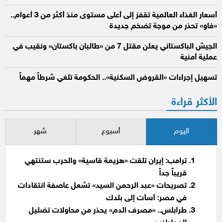
أسعار الغذاء العالمية تقفز إلى أعلى مستوى منذ أكثر من 3 أعوام..
«فاو» تحذر من موجة تضخم جديدة
الجيش الباكستاني يعلن مقتل 7 من «طالبان باكستان» ونقيب في
عملية أمنية
تسهيل إجراءات «القروض السكنية».. الحكومة تلغي شرطاً مهماً
الأكثر قراءة
اليوم
أسبوع
شهر
ترامب: إيران تلقت «هزيمة قاسية» والحرب ستنتهي
قريباً جداً
تصريحات «عبد الرحمن السيد» تشعل عاصفة انتقادات
في مصر: أسأت إلى بلدك
طرابلس.. «مصرف الدم» يحذر من محاولات تضليل