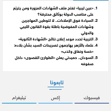
«عين ليبيا» تفتح ملف الشهادات المزورة ومن يتربّع
على مناصب الدولة بوثائق محترقة؟
السيادة فوق الإملاءات.. لا لتوطين المهاجرين
وشهادات المفوضية باطلة بقوة القانون الليبي
والدولي
التربية تحدد موعد إعلان نتائج «الشهادة الثانوية»
علماء بالأزهر يهاجمون تصريحات السيد بشأن بلاده:
«خسة ونفاق وكذب»
السودان.. حميدتي يعلن «الطوارئ القصوى» داخل
صفوفه
تابعونا
فيسبوك
إكس
تيليغرام