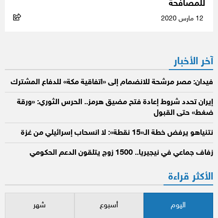
للمصافحة
12 مارس 2020
آخر الأخبار
فيدان: مصر مرشحة للانضمام إلى «اتفاقية مكة» للدفاع المشترك
إيران تحدد شروط إعادة فتح مضيق هرمز.. الحرس الثوري: «ورقة
ضغط» حتى القبول
نتنياهو يرفض خطة الـ«15 نقطة»: لا انسحاب إسرائيلي من غزة
زفاف جماعي في نيجيريا.. 1500 زوج يتلقون الدعم الحكومي
الأكثر قراءة
اليوم
أسبوع
شهر