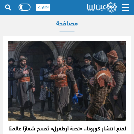
اشترك
مصافحة
لمنع انتشار كورونا.. «تحية أرطغرل» تُصبح شعارًا عالميًا