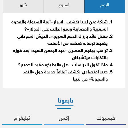
اليوم
أسبوع
شهر
شبكة عين ليبيا تكشف.. أسرار «أزمة السيولة والفجوة
السعرية والمضاربة ونمو الطلب على الدولار»؟
مقتل قائد بارز لـ«الدعم السريع».. الجيش السوداني
يضبط ترسانة ضخمة من الأسلحة
ترامب يهاجم المصري «عبد الرحمن السيد» بعد فوزه
بانتخابات ميتشيغان
ماذا تقول الدراسات.. هل «البطيخ» مفيد للجميع؟
خبير اقتصادي يكشف أرقاماً جديدة حول «النقد
والسيولة» في ليبيا
تابعونا
فيسبوك
إكس
تيليغرام