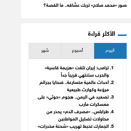
صور «محمد صلاح» تربك عشّاقه.. ما القصة؟
الأكثر قراءة
اليوم
أسبوع
شهر
ترامب: إيران تلقت «هزيمة قاسية»
والحرب ستنتهي قريباً جداً
أحداث عالمية متسارعة.. ضحايا بجرائم
مروّعة وكوارث طبيعية
تصعيد في اليمن.. هجوم «حوثي» على
معسكرات مأرب
طرابلس.. «مصرف الدم» يحذر من
محاولات تضليل المواطنين
الجمارك تحبط تهريب «شحنة مخدرات»