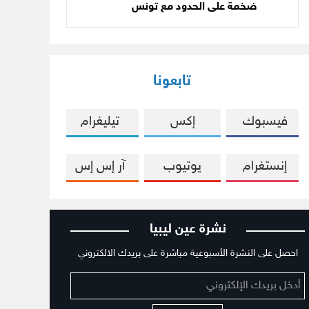
ضخمة على الحدود مع تونس
تابعونا
فيسبوك
إكس
تيليغرام
إنستغرام
يوتيوب
آر إس إس
نشرة عين ليبيا
احصل على النشرة الأسبوعية مباشرة على بريدك الالكتروني