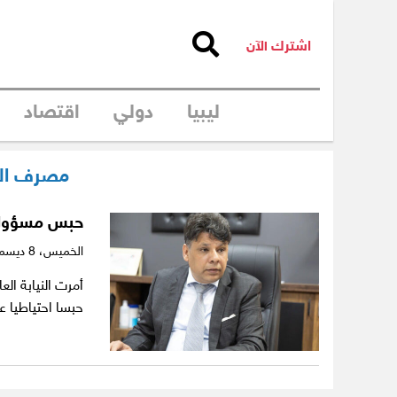
اشترك الآن
ليبيا
دولي
اقتصاد
مصرف الص
حبس مسؤول ف
الخميس،
8 ديسمبر 2022
أمرت النيابة ا
حبسا احتياطيا 