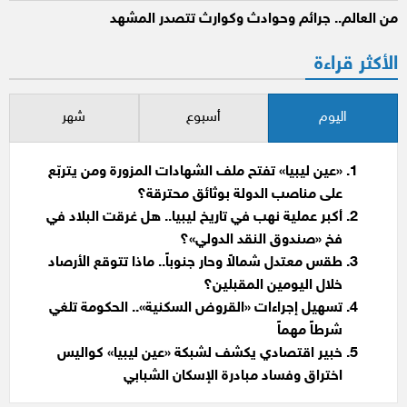
من العالم.. جرائم وحوادث وكوارث تتصدر المشهد
الأكثر قراءة
اليوم
أسبوع
شهر
«عين ليبيا» تفتح ملف الشهادات المزورة ومن يتربّع
على مناصب الدولة بوثائق محترقة؟
أكبر عملية نهب في تاريخ ليبيا.. هل غرقت البلاد في
فخ «صندوق النقد الدولي»؟
طقس معتدل شمالاً وحار جنوباً.. ماذا تتوقع الأرصاد
خلال اليومين المقبلين؟
تسهيل إجراءات «القروض السكنية».. الحكومة تلغي
شرطاً مهماً
خبير اقتصادي يكشف لشبكة «عين ليبيا» كواليس
اختراق وفساد مبادرة الإسكان الشبابي