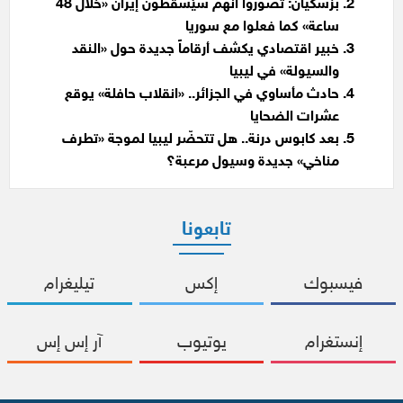
بزشكيان: تصوروا أنهم سيُسقطون إيران «خلال 48
ساعة» كما فعلوا مع سوريا
خبير اقتصادي يكشف أرقاماً جديدة حول «النقد
والسيولة» في ليبيا
حادث مأساوي في الجزائر.. «انقلاب حافلة» يوقع
عشرات الضحايا
بعد كابوس درنة.. هل تتحضّر ليبيا لموجة «تطرف
مناخي» جديدة وسيول مرعبة؟
تابعونا
فيسبوك
إكس
تيليغرام
إنستغرام
يوتيوب
آر إس إس