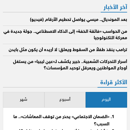
آخر الأخبار
بعد المونديال.. ميسي يواصل تحطيم الأرقام (فيديو)
من الحواسب «فائقة الخفة» إلى الذكاء الاصطناعي.. جولة جديدة في
معركة التكنولوجيا
ترامب ينقذ طفلاً من السقوط ويعلق: لا أريده أن يكون مثل بايدن
أسرار التحركات الشعبية.. خبير يكشف لـ«عين ليبيا» من يستغل
أوجاع المواطنين ويعرقل توحيد المؤسسات؟
الأكثر قراءة
اليوم
أسبوع
شهر
«الضمان الاجتماعي» يحذر من توقف المعاشات».. ما
السبب؟