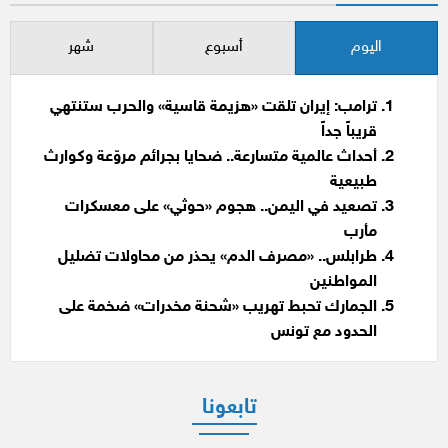
اليوم
أسبوع
شهر
ترامب: إيران تلقت «هزيمة قاسية» والحرب ستنتهي
قريباً جداً
أحداث عالمية متسارعة.. ضحايا بجرائم مروّعة وكوارث
طبيعية
تصعيد في اليمن.. هجوم «حوثي» على معسكرات
مأرب
طرابلس.. «مصرف الدم» يحذر من محاولات تضليل
المواطنين
الجمارك تحبط تهريب «شحنة مخدرات» ضخمة على
الحدود مع تونس
تابعونا