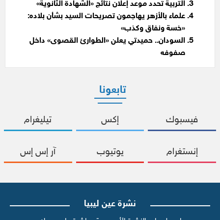
التربية تحدد موعد إعلان نتائج «الشهادة الثانوية»
علماء بالأزهر يهاجمون تصريحات السيد بشأن بلاده:
«خسة ونفاق وكذب»
السودان.. حميدتي يعلن «الطوارئ القصوى» داخل
صفوفه
تابعونا
فيسبوك
إكس
تيليغرام
إنستغرام
يوتيوب
آر إس إس
نشرة عين ليبيا