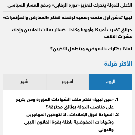
الأعلى للدولة يتحرك لتعزيز «دوره الرقابي» ودفع المسار السياسي
ليبيا تدشن أول منصة رسمية لرقمنة قطاع «المعارض والمؤتمرات»
حرائق تضرب أمريكا وأوروبا وكندا.. خسائر بمئات الملايين وإجلاء
عشرات الآلاف
لماذا يختارك «البعوض» ويتجاهل الآخرين؟
الأكثر قراءة
اليوم
أسبوع
شهر
«عين ليبيا» تفتح ملف الشهادات المزورة ومن يتربّع
على مناصب الدولة بوثائق محترقة؟
السيادة فوق الإملاءات.. لا لتوطين المهاجرين
وشهادات المفوضية باطلة بقوة القانون الليبي
والدولي