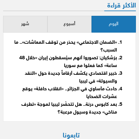
الأكثر قراءة
اليوم
أسبوع
شهر
«الضمان الاجتماعي» يحذر من توقف المعاشات».. ما
السبب؟
بزشكيان: تصوروا أنهم سيُسقطون إيران «خلال 48
ساعة» كما فعلوا مع سوريا
خبير اقتصادي يكشف أرقاماً جديدة حول «النقد
والسيولة» في ليبيا
حادث مأساوي في الجزائر.. «انقلاب حافلة» يوقع
عشرات الضحايا
بعد كابوس درنة.. هل تتحضّر ليبيا لموجة «تطرف
مناخي» جديدة وسيول مرعبة؟
تابعونا