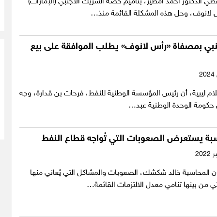
فطي الدكتور أحمد امطير، بتأميم حصة الشريك الأجنبي (الإمارات)
لانوف، وحل هذه المشكلة القائمة منذ…
نبي بمصفاة «رأس لانوف» يطلب الموافقة على بيع
ام ليبية، أن رئيس المؤسسة الوطنية للنفط، فرحات بن قدارة، وجه
س حكومة الوحدة الوطنية عبد…
سبة يستعرض الصعوبات التي تُواجه قطاع النفط
 المحاسبة خالد شكشك، الصعوبات والمشاكل التي يُعاني منها
ي من بينها تنامي معدل الالتزمات القائمة…