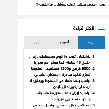
صور «محمد صلاح» تربك عشّاقه.. ما القصة؟
الأكثر قراءة
اليوم
أسبوع
شهر
بزشكيان: تصوروا أنهم سيُسقطون إيران
«خلال 48 ساعة» كما فعلوا مع سوريا
6000 قرض و1200 مستفيد.. الحكومة
تسرّع تنفيذ مبادرة «الإسكان الشبابي»
ترامب ينقذ طفلاً من السقوط ويعلق: لا
أريده أن يكون مثل بايدن
ترامب: إيران تلقت «هزيمة قاسية»
والحرب ستنتهي قريباً جداً
بعد المونديال.. ميسي يواصل تحطيم