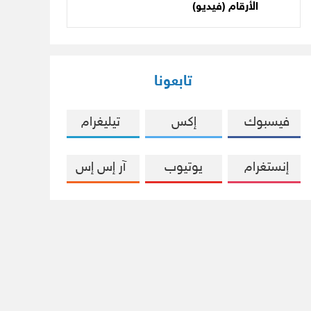
الأرقام (فيديو)
تابعونا
فيسبوك
إكس
تيليغرام
إنستغرام
يوتيوب
آر إس إس