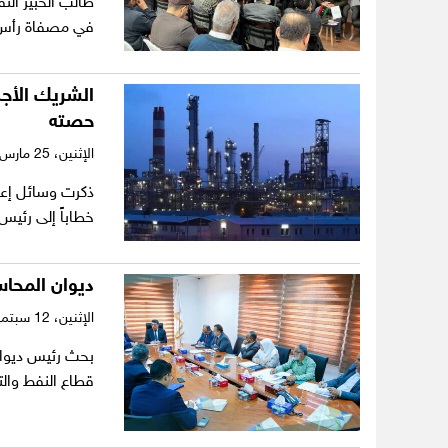
طالب الخبير الن
في مصفاة رأس 
الشريك الأج
حصته
الإثنين،
25 مارس 2024
ذكرت وسائل إعل
خطاباً إلى رئي
ديوان المحا
الإثنين،
12 سبتمبر 2022
بحث رئيس ديوان
قطاع النفط والت