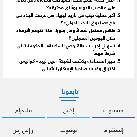
«عين ليبيا» تفتح ملف الشهادات المزورة ومن يتربّع
على مناصب الدولة بوثائق محترقة؟
أكبر عملية نهب في تاريخ ليبيا.. هل غرقت البلاد في
فخ «صندوق النقد الدولي»؟
طقس معتدل شمالاً وحار جنوباً.. ماذا تتوقع الأرصاد
خلال اليومين المقبلين؟
تسهيل إجراءات «القروض السكنية».. الحكومة تلغي
شرطاً مهماً
خبير اقتصادي يكشف لشبكة «عين ليبيا» كواليس
اختراق وفساد مبادرة الإسكان الشبابي
تابعونا
فيسبوك
إكس
تيليغرام
إنستغرام
يوتيوب
آر إس إس