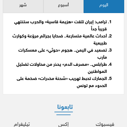
اليوم
أسبوع
شهر
ترامب: إيران تلقت «هزيمة قاسية» والحرب ستنتهي
قريباً جداً
أحداث عالمية متسارعة.. ضحايا بجرائم مروّعة وكوارث
طبيعية
تصعيد في اليمن.. هجوم «حوثي» على معسكرات
مأرب
طرابلس.. «مصرف الدم» يحذر من محاولات تضليل
المواطنين
الجمارك تحبط تهريب «شحنة مخدرات» ضخمة على
الحدود مع تونس
تابعونا
فيسبوك
إكس
تيليغرام