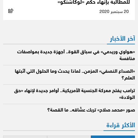
للمطالبة بإنهاء حكم «لوكاشنكو»
20 سبتمبر 2020
آخر الأخبار
«هواوي وريدمي» في سباق القوة.. أجهزة جديدة بمواصفات
منافسة
«الصداع النصفي» المزمن.. لماذا يحدث وما الحلول التي أثبتها
العلم؟
ترامب يفتح معركة الجنسية الأمريكية.. أوامر جديدة لإنهاء «حق
الولادة»
صور «محمد صلاح» تربك عشّاقه.. ما القصة؟
الأكثر قراءة