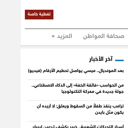
تغطية خاصة
صحافة المواطن
المزيد
آخر الأخبار
بعد المونديال.. ميسي يواصل تحطيم الأرقام (فيديو)
من الحواسب «فائقة الخفة» إلى الذكاء الاصطناعي..
جولة جديدة في معركة التكنولوجيا
ترامب ينقذ طفلاً من السقوط ويعلق: لا أريده أن
يكون مثل بايدن
أسرار التحركات الشعبية.. خبير يكشف لـ«عين ليبيا»