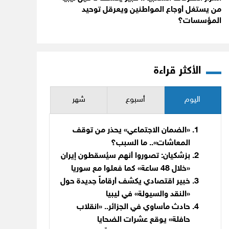
من يستغل أوجاع المواطنين ويعرقل توحيد
المؤسسات؟
الأكثر قراءة
اليوم
أسبوع
شهر
«الضمان الاجتماعي» يحذر من توقف
المعاشات».. ما السبب؟
بزشكيان: تصوروا أنهم سيُسقطون إيران
«خلال 48 ساعة» كما فعلوا مع سوريا
خبير اقتصادي يكشف أرقاماً جديدة حول
«النقد والسيولة» في ليبيا
حادث مأساوي في الجزائر.. «انقلاب
حافلة» يوقع عشرات الضحايا