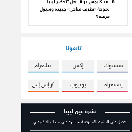
بعد كابوس درنة.. هل تتحضّر ليبيا
لموجة «تطرف مناخي» جديدة وسيول
مرعبة؟
تابعونا
فيسبوك
إكس
تيليغرام
إنستغرام
يوتيوب
آر إس إس
نشرة عين ليبيا
احصل على النشرة الأسبوعية مباشرة على بريدك الالكتروني