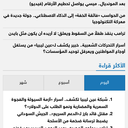
بعد المونديال.. ميسي يواصل تحطيم الأرقام (فيديو)
من الحواسب «فائقة الخفة» إلى الذكاء الاصطناعي.. جولة جديدة في
معركة التكنولوجيا
ترامب ينقذ طفلاً من السقوط ويعلق: لا أريده أن يكون مثل بايدن
أسرار التحركات الشعبية.. خبير يكشف لـ«عين ليبيا» من يستغل
أوجاع المواطنين ويعرقل توحيد المؤسسات؟
الأكثر قراءة
اليوم
أسبوع
شهر
شبكة عين ليبيا تكشف.. أسرار «أزمة السيولة والفجوة
السعرية والمضاربة ونمو الطلب على الدولار»؟
مقتل قائد بارز لـ«الدعم السريع».. الجيش السوداني
يضبط ترسانة ضخمة من الأسلحة