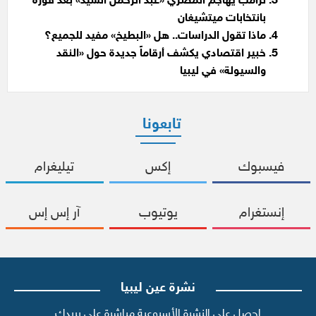
ترامب يهاجم المصري «عبد الرحمن السيد» بعد فوزه
بانتخابات ميتشيغان
ماذا تقول الدراسات.. هل «البطيخ» مفيد للجميع؟
خبير اقتصادي يكشف أرقاماً جديدة حول «النقد
والسيولة» في ليبيا
تابعونا
فيسبوك
إكس
تيليغرام
إنستغرام
يوتيوب
آر إس إس
نشرة عين ليبيا
احصل على النشرة الأسبوعية مباشرة على بريدك