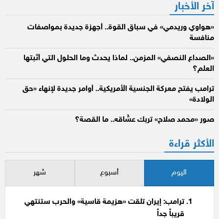
آخر الأخبار
«هواوي وريدمي» في سباق القوة.. أجهزة جديدة بمواصفات
منافسة
«الصداع النصفي» المزمن.. لماذا يحدث وما الحلول التي أثبتها
العلم؟
ترامب يفتح معركة الجنسية الأمريكية.. أوامر جديدة لإنهاء «حق
الولادة»
صور «محمد صلاح» تربك عشّاقه.. ما القصة؟
الأكثر قراءة
اليوم
أسبوع
شهر
ترامب: إيران تلقت «هزيمة قاسية» والحرب ستنتهي
قريباً جداً