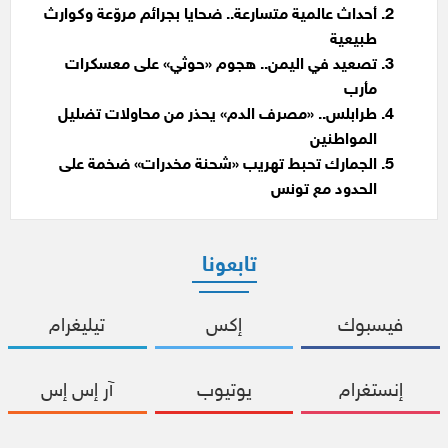
أحداث عالمية متسارعة.. ضحايا بجرائم مروّعة وكوارث
طبيعية
تصعيد في اليمن.. هجوم «حوثي» على معسكرات
مأرب
طرابلس.. «مصرف الدم» يحذر من محاولات تضليل
المواطنين
الجمارك تحبط تهريب «شحنة مخدرات» ضخمة على
الحدود مع تونس
تابعونا
فيسبوك
إكس
تيليغرام
إنستغرام
يوتيوب
آر إس إس