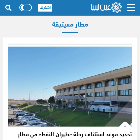
اشترك
مطار معيتيقة
تحديد موعد استئناف رحلة «طيران النفط» من مطار