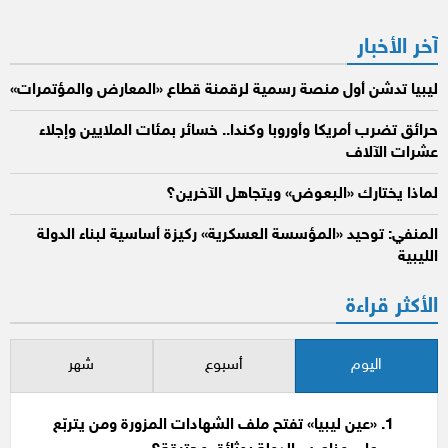
المقالات
آخر الأخبار
ليبيا تدشن أول منصة رسمية لرقمنة قطاع «المعارض والمؤتمرات»
حرائق تضرب أمريكا وأوروبا وكندا.. خسائر بمئات الملايين وإجلاء
عشرات الآلاف
لماذا يختارك «البعوض» ويتجاهل الآخرين؟
المنفي: توحيد «المؤسسة العسكرية» ركيزة أساسية لبناء الدولة
الليبية
الأكثر قراءة
اليوم
أسبوع
شهر
«عين ليبيا» تفتح ملف الشهادات المزورة ومن يتربّع