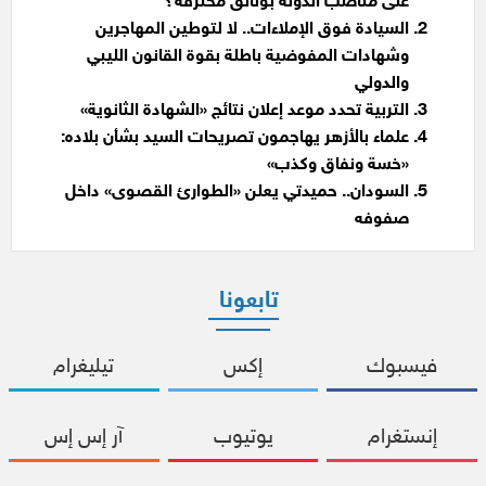
على مناصب الدولة بوثائق محترقة؟
السيادة فوق الإملاءات.. لا لتوطين المهاجرين
وشهادات المفوضية باطلة بقوة القانون الليبي
والدولي
التربية تحدد موعد إعلان نتائج «الشهادة الثانوية»
علماء بالأزهر يهاجمون تصريحات السيد بشأن بلاده:
«خسة ونفاق وكذب»
السودان.. حميدتي يعلن «الطوارئ القصوى» داخل
صفوفه
تابعونا
فيسبوك
إكس
تيليغرام
إنستغرام
يوتيوب
آر إس إس