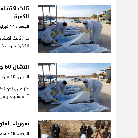
ثالث اكتشاف 
الكفرة
الجمعة،
14 فبراير 2025
في ثالث اكتشاف
الكفرة جنوب شرقي
انتشال 50 جثّة.. العثور على «مقبرتين جماعيتين» في الكفرة
الإثنين،
10 فبراير 2025
“أسوشيتد برس”
سوريا.. العث
الأربعاء،
18 ديسمبر 2024