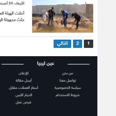
الأربعاء،
24 أغسطس 2022
جثث مجهولة اله
تعدد
1
2
التالي
صفحات
المقالات
عين ليبيا
من نحن
للإعلان
تواصل معنا
أرسل مقالة
سياسة الخصوصية
أسعار العملات مقابل
شروط الاستخدام
الدينار الليبي
فرص عمل