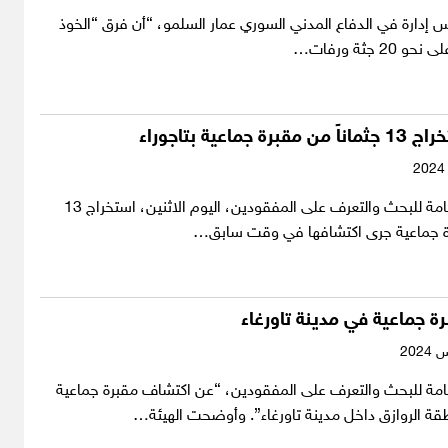
إدارة في الدفاع المدني السوري عمار السلمو، “أن فرق “الخوذ
2 جثة ورفات…
جماعية بتاجوراء
أعلنت الهيئة العامة للبحث والتعرف على المفقودين، اليوم الاثنين، استخراج 13
رة جماعية جرى اكتشافها في وقت سابق…
 جماعية في مدينة تاورغاء
لعامة للبحث والتعرف على المفقودين، “عن اكتشاف مقبرة جماعية
قة الروازق داخل مدينة تاورغاء”. وأوضحت الهيئة…