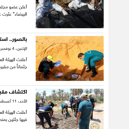
أعلن عضو مجلس 
البيضاء” عثرت على نحو 0
بالصور.. استخراج 13 جثماناً من مقبرة 
الإثنين،
4 نوفمبر 2024
جثماناً من مقب
اكتشاف مقبرة
الأحد،
11 أغسطس 2024
أعلنت الهيئة ا
فيها جثتين بمنط