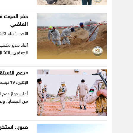
الماضي
الأحد،
1 يناير 2023
أفاد مدير مكتب 
الجعفري بانتشال 18 جثة مجهولة الهوية من مق
«
دعم الاستقر
الإثنين،
19 ديسمبر 2022
أعلن جهاز دعم ا
من الضحايا. وب
صور.. استخراج 7 جثث من مقبرة جماعي