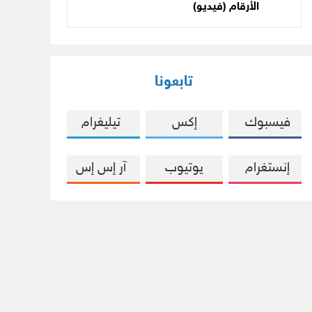
الأرقام (فيديو)
تابعونا
فيسبوك
إكس
تيليغرام
إنستغرام
يوتيوب
آر إس إس