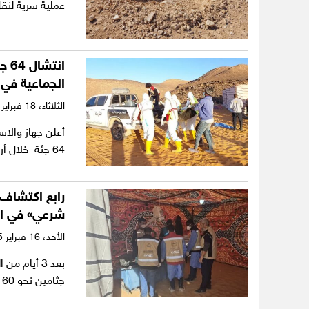
عملية سرية لنق
انت
الجماعية في 
الثلاثاء،
18 فبراير 2025
أعلن جهاز والاس
64 جثة خلال أربعة أيام متتالية بمشاركة…
شرعي» في ال
الأحد،
16 فبراير 2025
بعد 3 أيام
جثامين نحو 60 مهاجرا غير شرعي…