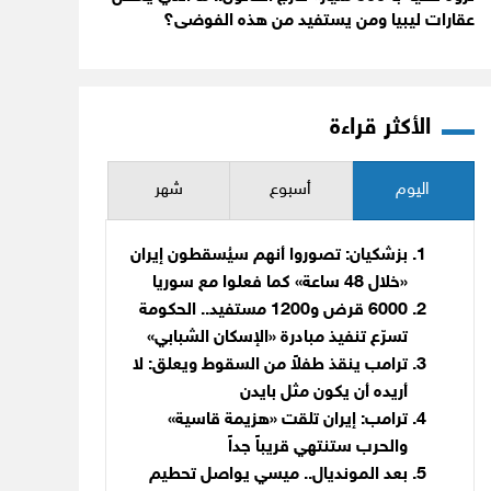
عقارات ليبيا ومن يستفيد من هذه الفوضى؟
الأكثر قراءة
اليوم
أسبوع
شهر
بزشكيان: تصوروا أنهم سيُسقطون إيران
«خلال 48 ساعة» كما فعلوا مع سوريا
6000 قرض و1200 مستفيد.. الحكومة
تسرّع تنفيذ مبادرة «الإسكان الشبابي»
ترامب ينقذ طفلاً من السقوط ويعلق: لا
أريده أن يكون مثل بايدن
ترامب: إيران تلقت «هزيمة قاسية»
والحرب ستنتهي قريباً جداً
بعد المونديال.. ميسي يواصل تحطيم