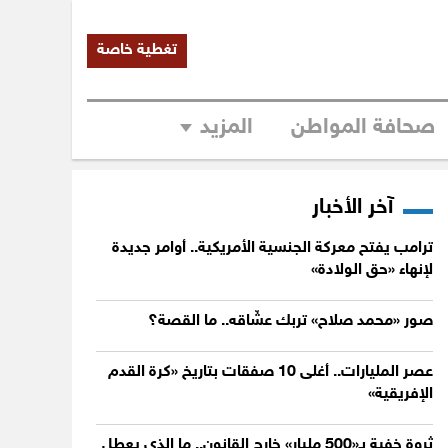
تغطية خاصة
صحافة المواطن
المزيد
آخر الأخبار
ترامب يفتح معركة الجنسية الأمريكية.. أوامر جديدة
لإنهاء «حق الولادة»
صور «محمد صلاح» تربك عشّاقه.. ما القصة؟
عصر المليارات.. أغلى 10 صفقات بتاريخ «كرة القدم
الإفريقية»
ثروة خفية بـ«500 مليار» خارج القانون.. ما الذي يعطل