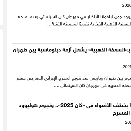
د جون ترافولتا الأنظار في مهرجان كان السينمائي بعدما منحه
لسعفة الذهبية الفخرية تقديرًا لمسيرته الفنية…
بـ«السعفة الذهبية» يشعل أزمة دبلوماسية بين طهران
تر بين طهران وباريس بعد تتويج المخرج الإيراني المعارض جعفر
لسعفة الذهبية في مهرجان كان السينمائي،…
سحر السينما يخطف الأضواء في «كان 2025».. ونجوم هوليوود
 المسرح