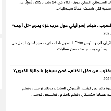
اختتم مهرجان كان السينمائي الدولي دورته الـ78 في 24 مايو 2025، مُعلِنًا عن
لرسمية التي شملت أعمالًا سينمائية…
سرب.. فيلم إسرائيلي حول حرب غزة يحرج «تل أبيب»
أثار الفيلم الإسرائيلي الجديد “يس Yes”، للمخرج ناداف لابيد، موجة من الجدل في
السينمائي، بعد عرضه ضمن فعاليات…
قترب من حفل الختام.. فمن سيفوز بالجائزة الكبرى؟
ة ذاتية عن الرئيس الأميركي السابق، دونالد ترامب، وفيلم
م عصابة مكسيكي وفيلم للمخرج، فرنسيس فورد…