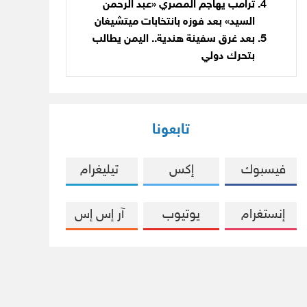
ترامب يهاجم المصري «عبد الرحمن
السيد» بعد فوزه بانتخابات ميتشيغان
بعد غرق سفينة هندية.. اليمن يطالب
بتحرك دولي
تابعونا
فيسبوك
إكس
تيليغرام
إنستغرام
يوتيوب
آر إس إس