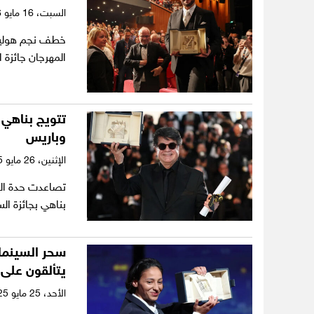
السبت،
16 مايو 2026
خطف نجم هوليوو
المهرجان جائزة ا
تتويج بناهي 
وباريس
الإثنين،
26 مايو 2025
تصاعدت حدة التو
بناهي بجائزة ا
يتألقون على
الأحد،
25 مايو 2025