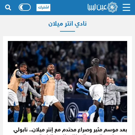
اشترك
نادي انتر ميلان
بعد موسم مثير وصراع محتدم مع إنتر ميلان.. نابولي