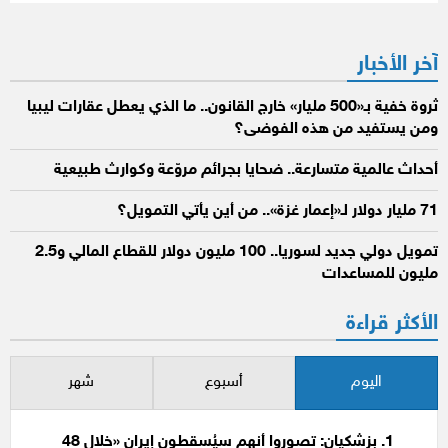
آخر الأخبار
ثروة خفية بـ«500 مليار» خارج القانون.. ما الذي يعطل عقارات ليبيا
ومن يستفيد من هذه الفوضى؟
أحداث عالمية متسارعة.. ضحايا بجرائم مروّعة وكوارث طبيعية
71 مليار دولار لـ«إعمار غزة».. من أين يأتي التمويل؟
تمويل دولي جديد لسوريا.. 100 مليون دولار للقطاع المالي و2.5
مليون للمساعدات
الأكثر قراءة
اليوم
أسبوع
شهر
بزشكيان: تصوروا أنهم سيُسقطون إيران «خلال 48