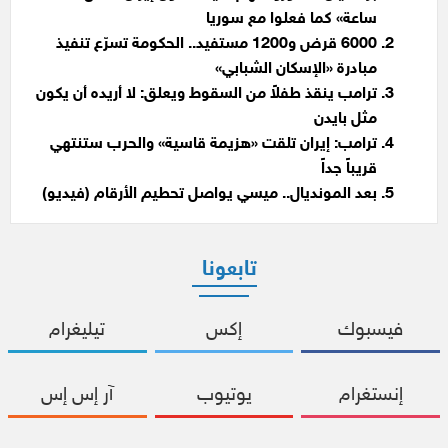
ساعة» كما فعلوا مع سوريا
6000 قرض و1200 مستفيد.. الحكومة تسرّع تنفيذ
مبادرة «الإسكان الشبابي»
ترامب ينقذ طفلاً من السقوط ويعلق: لا أريده أن يكون
مثل بايدن
ترامب: إيران تلقت «هزيمة قاسية» والحرب ستنتهي
قريباً جداً
بعد المونديال.. ميسي يواصل تحطيم الأرقام (فيديو)
تابعونا
فيسبوك
إكس
تيليغرام
إنستغرام
يوتيوب
آر إس إس