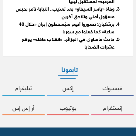
المرعبة» لمستقبل ليبيا
وفاة «ياسر السيفاو» بعد تعذيب.. النيابة تأمر بحبس
مسؤول أمني وتلاحق آخرين
بزشكيان: تصوروا أنهم سيُسقطون إيران «خلال 48
ساعة» كما فعلوا مع سوريا
حادث مأساوي في الجزائر.. «انقلاب حافلة» يوقع
عشرات الضحايا
تابعونا
فيسبوك
إكس
تيليغرام
إنستغرام
يوتيوب
آر إس إس