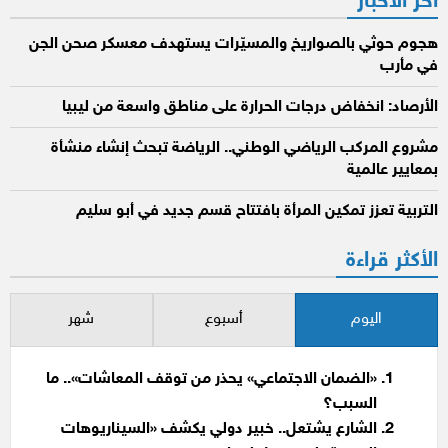
آخر الأخبار
هجوم حوثي بالصواريخ والمسيّرات يستهدف معسكر صحن الجن
في مأرب
الأرصاد: انخفاض درجات الحرارة على مناطق واسعة من ليبيا
مشروع المركب الرياضي الوطني.. الرياضة تبحث إنشاء منشأة
بمعايير عالمية
التربية تعزز تمكين المرأة بافتتاح قسم جديد في أبو سليم
الأكثر قراءة
اليوم
أسبوع
شهر
«الضمان الاجتماعي» يحذر من توقف المعاشات».. ما
السبب؟
الشارع يشتعل.. خبير دولي يكشف «السيناريوهات